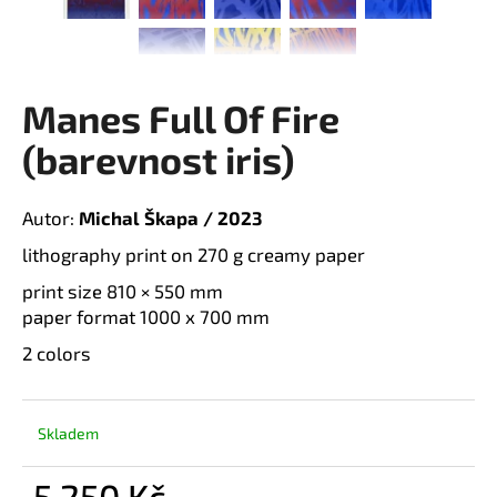
a
j
í
Manes Full Of Fire
t
?
(barevnost iris)
Autor:
Michal Škapa / 2023
lithography print on 270 g creamy paper
H
print size 810 × 550 mm
L
paper format 1000 x 700 mm
2 colors
D
E
o
p
D
o
Skladem
r
u
A
5 250 Kč