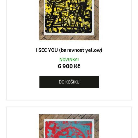
T
A
)
4
2
0
0
K
I SEE YOU (barevnost yellow)
č
NOVINKA!
6 900 Kč
DO KOŠÍKU