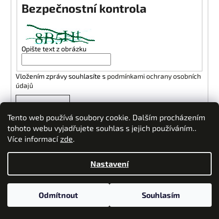
Bezpečnostní kontrola
a
j
í
t
Opište text z obrázku
?
Vložením zprávy souhlasíte s
podmínkami ochrany osobních
údajů
ODESLAT
H
Tento web používá soubory cookie. Dalším procházením
tohoto webu vyjadřujete souhlas s jejich používáním..
L
Více informací
zde
.
Z
Vytvořil Shoptet
á
D
Copyright 2026
Michal Škapa | Eshop
. Všechna práva
E
Nastavení
o
p
vyhrazena.
Upravit nastavení cookies
p
a
D
o
t
Odmítnout
Souhlasím
r
í
u
A