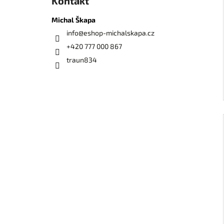
Kontakt
Michal Škapa
info
@
eshop-michalskapa.cz
+420 777 000 867
traun834