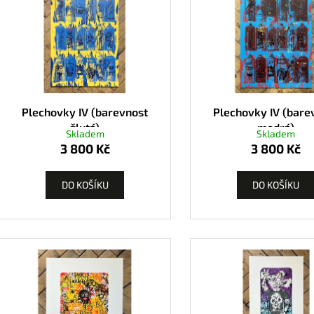
Plechovky IV (barevnost
Plechovky IV (bare
žlutá)
modrá)
Skladem
Skladem
3 800 Kč
3 800 Kč
DO KOŠÍKU
DO KOŠÍKU