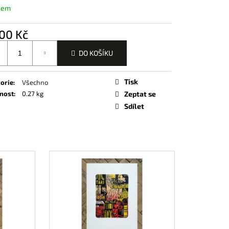
e
EVNOST TURQUOISE)
dem
d
u
j
00 Kč
š
í
í
c
DO KOŠÍKU
í
e
k
Tisk
orie
:
Všechno
nost
:
0.27 kg
Zeptat se
Sdílet
n
o
í
š
í