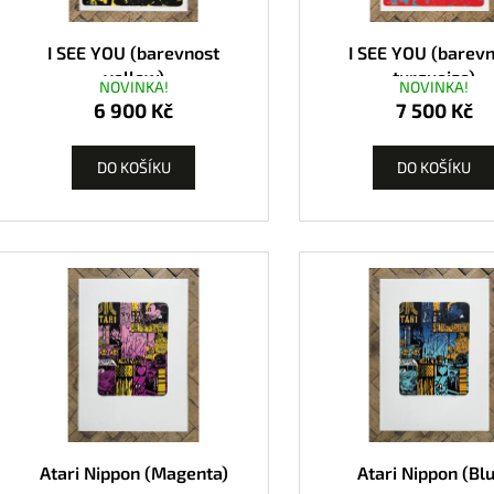
I SEE YOU (barevnost
I SEE YOU (barev
yellow)
turquoise)
NOVINKA!
NOVINKA!
6 900 Kč
7 500 Kč
DO KOŠÍKU
DO KOŠÍKU
Atari Nippon (Magenta)
Atari Nippon (Bl