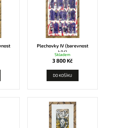
vnost
Plechovky IV (barevnost
bílá)
Skladem
3 800 Kč
DO KOŠÍKU