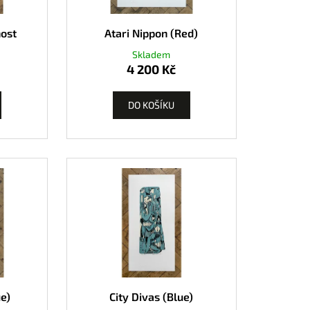
k
nost
Atari Nippon (Red)
Skladem
4 200 Kč
DO KOŠÍKU
ue)
City Divas (Blue)