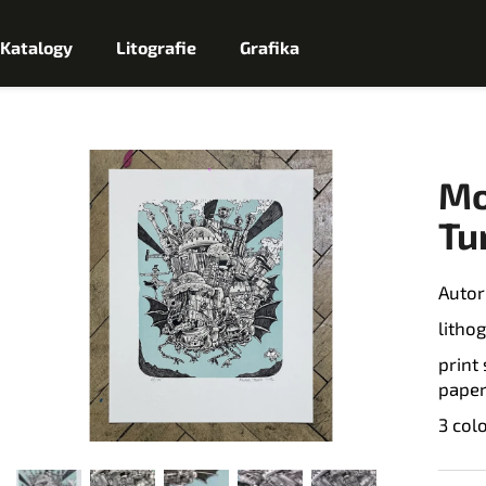
Katalogy
Litografie
Grafika
Co potřebujete najít?
Mo
H
Tu
L
Autor
Doporučujeme
E
litho
print
D
paper
A
3 col
T