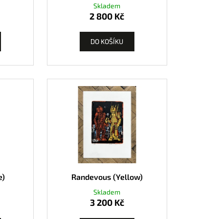
Skladem
2 800 Kč
DO KOŠÍKU
e)
Randevous (Yellow)
Skladem
3 200 Kč