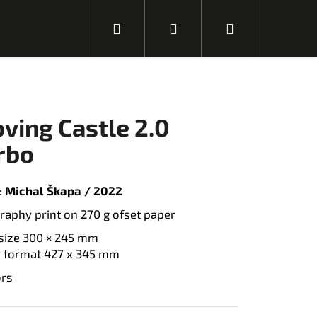
H
P
N
l
ř
á
ving Castle 2.0
e
i
k
rbo
:
Michal Škapa / 2022
d
h
u
graphy print on 270 g ofset paper
 size 300 × 245 mm
a
l
p
 format 427 x 345 mm
N
ors
á
s
l
t
á
n