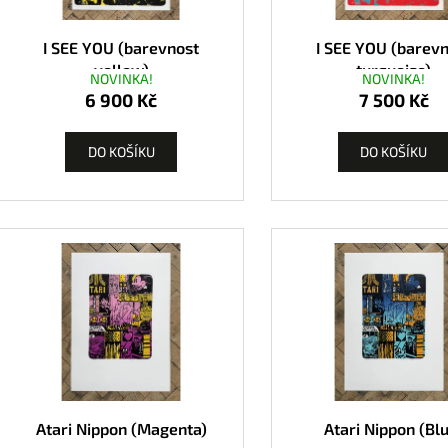
I SEE YOU (barevnost
I SEE YOU (barev
yellow)
turquoise)
NOVINKA!
NOVINKA!
6 900 Kč
7 500 Kč
DO KOŠÍKU
DO KOŠÍKU
Atari Nippon (Magenta)
Atari Nippon (Bl