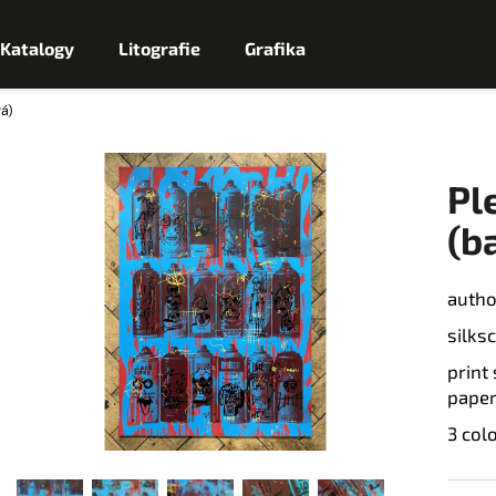
Katalogy
Litografie
Grafika
á)
Co potřebujete najít?
Pl
H
(b
L
autho
Doporučujeme
E
silks
print
D
paper
A
3 col
T