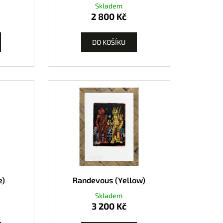
Skladem
2 800 Kč
DO KOŠÍKU
e)
Randevous (Yellow)
Skladem
3 200 Kč