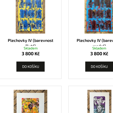
Plechovky IV (barevnost
Plechovky IV (bare
žlutá)
modrá)
Skladem
Skladem
3 800 Kč
3 800 Kč
DO KOŠÍKU
DO KOŠÍKU