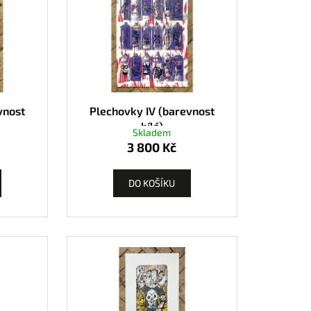
vnost
Plechovky IV (barevnost
bílá)
Skladem
3 800 Kč
DO KOŠÍKU