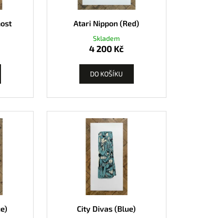
k
nost
Atari Nippon (Red)
Skladem
4 200 Kč
DO KOŠÍKU
ue)
City Divas (Blue)