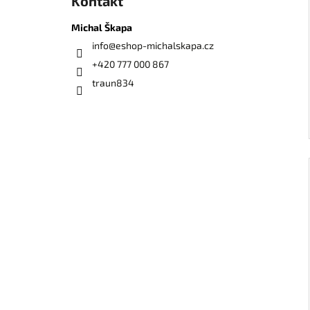
Kontakt
Michal Škapa
info
@
eshop-michalskapa.cz
+420 777 000 867
traun834