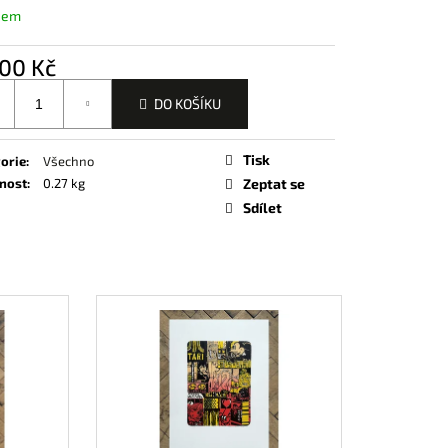
e
EVNOST TURQUOISE)
dem
d
u
j
00 Kč
š
í
í
c
DO KOŠÍKU
í
e
k
Tisk
orie
:
Všechno
nost
:
0.27 kg
Zeptat se
Sdílet
n
o
í
š
í