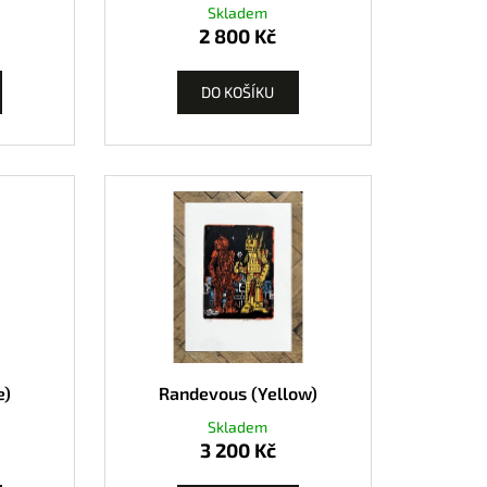
Skladem
2 800 Kč
DO KOŠÍKU
e)
Randevous (Yellow)
Skladem
3 200 Kč