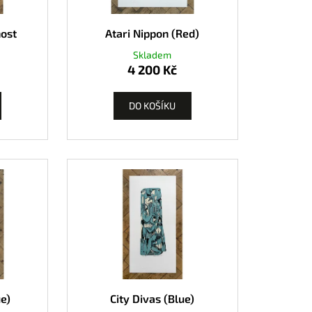
k
nost
Atari Nippon (Red)
Skladem
4 200 Kč
DO KOŠÍKU
ue)
City Divas (Blue)