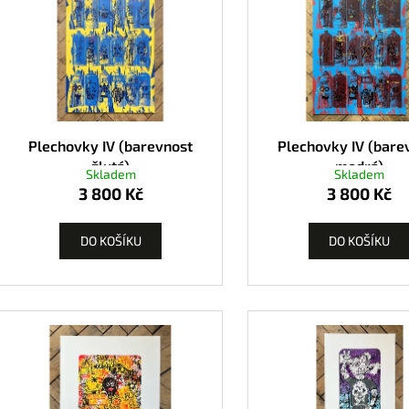
Plechovky IV (barevnost
Plechovky IV (bare
žlutá)
modrá)
Skladem
Skladem
3 800 Kč
3 800 Kč
DO KOŠÍKU
DO KOŠÍKU