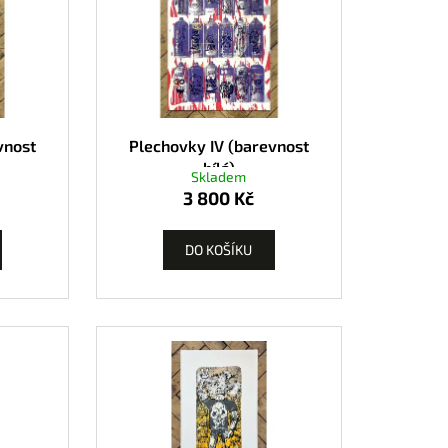
vnost
Plechovky IV (barevnost
bílá)
Skladem
3 800 Kč
DO KOŠÍKU