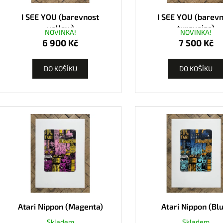
I SEE YOU (barevnost
I SEE YOU (barev
yellow)
turquoise)
NOVINKA!
NOVINKA!
6 900 Kč
7 500 Kč
DO KOŠÍKU
DO KOŠÍKU
Atari Nippon (Magenta)
Atari Nippon (Bl
Skladem
Skladem