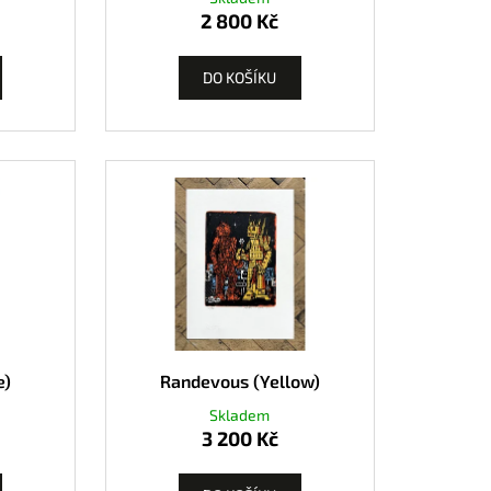
2 800 Kč
DO KOŠÍKU
e)
Randevous (Yellow)
Skladem
3 200 Kč