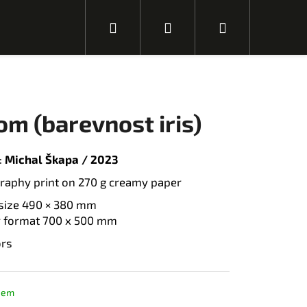
H
P
N
l
ř
á
om (barevnost iris)
e
i
k
:
Michal Škapa / 2023
graphy print on 270 g creamy paper
d
h
u
 size 490 × 380 mm
 format 700 x 500 mm
ors
a
l
p
N
á
s
dem
l
t
á
n