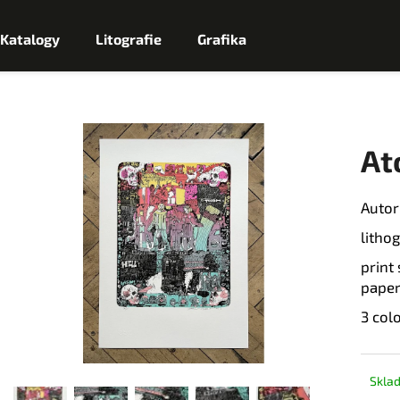
Katalogy
Litografie
Grafika
Co potřebujete najít?
At
H
Autor
L
litho
Doporučujeme
E
print
paper
D
3 col
A
Skla
T