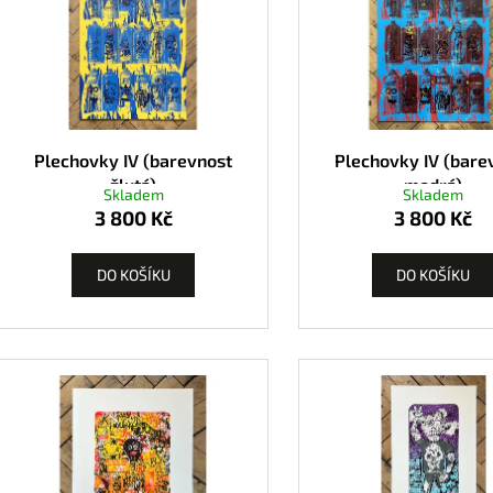
Plechovky IV (barevnost
Plechovky IV (bare
žlutá)
modrá)
Skladem
Skladem
3 800 Kč
3 800 Kč
DO KOŠÍKU
DO KOŠÍKU