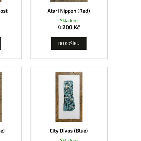
k
nost
Atari Nippon (Red)
Skladem
4 200 Kč
DO KOŠÍKU
ue)
City Divas (Blue)
Skladem