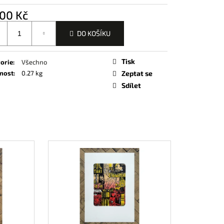
e
EVNOST TURQUOISE)
d
00 Kč
u
j
DO KOŠÍKU
š
í
í
c
í
Tisk
orie
:
Všechno
nost
:
0.27 kg
Zeptat se
e
k
Sdílet
n
o
í
š
í