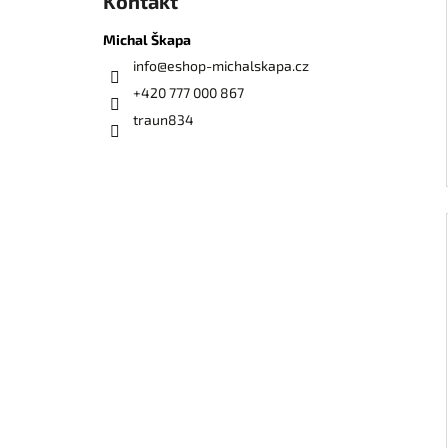
Kontakt
Michal Škapa
info
@
eshop-michalskapa.cz
+420 777 000 867
traun834