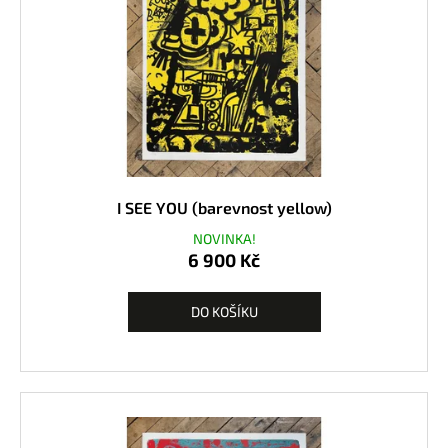
N
O
S
T
Ž
L
U
T
Á
)
3
I SEE YOU (barevnost yellow)
8
0
NOVINKA!
0
6 900 Kč
K
č
DO KOŠÍKU