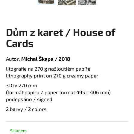
a
j
í
Dům z karet / House of
t
?
Cards
Autor:
Michal Škapa / 2018
litografie na 270 g nažloutlém papíře
H
lithography print on 270 g creamy paper
L
310 × 270 mm
(formát papíru / paper format 495 x 406 mm)
D
podepsáno / signed
E
o
p
2 barvy / 2 colors
D
o
r
u
A
Skladem