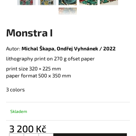
a
j
í
Monstra I
t
?
Autor:
Michal Škapa, Ondřej Vyhnánek / 2022
lithography print on 270 g ofset paper
print size 320 × 225 mm
H
paper format 500 x 350 mm
L
3 colors
D
E
o
p
Skladem
D
o
r
3 200 Kč
u
A
M