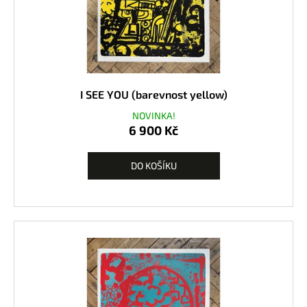
5
0
0
K
č
I SEE YOU (barevnost yellow)
NOVINKA!
6 900 Kč
DO KOŠÍKU