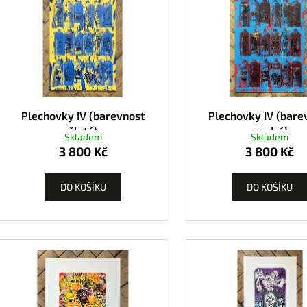
Plechovky IV (barevnost
Plechovky IV (bare
žlutá)
modrá)
Skladem
Skladem
3 800 Kč
3 800 Kč
DO KOŠÍKU
DO KOŠÍKU