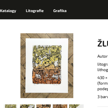
Katalogy
Litografie
Grafika
Co potřebujete najít?
ŽL
H
Autor
L
litog
Doporučujeme
litho
E
430
D
(form
podep
A
3 bar
T