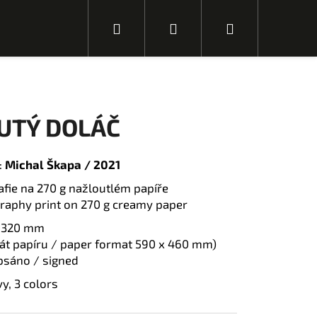
H
P
N
l
ř
á
UTÝ DOLÁČ
e
i
k
:
Michal Škapa / 2021
rafie na 270 g nažloutlém papíře
d
h
u
graphy print on 270 g creamy paper
 × 320 mm
át papíru / paper format 590 x 460 mm)
a
l
p
sáno / signed
N
vy, 3 colors
á
s
l
t
á
n