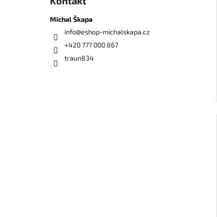
Kontakt
Michal Škapa
info
@
eshop-michalskapa.cz
+420 777 000 867
traun834