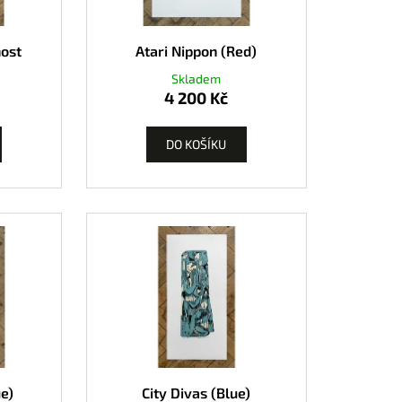
k
nost
Atari Nippon (Red)
Skladem
4 200 Kč
DO KOŠÍKU
ue)
City Divas (Blue)