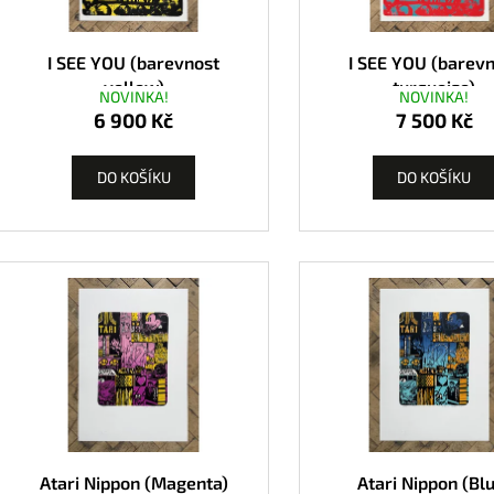
I SEE YOU (barevnost
I SEE YOU (barev
yellow)
turquoise)
NOVINKA!
NOVINKA!
6 900 Kč
7 500 Kč
DO KOŠÍKU
DO KOŠÍKU
Atari Nippon (Magenta)
Atari Nippon (Bl