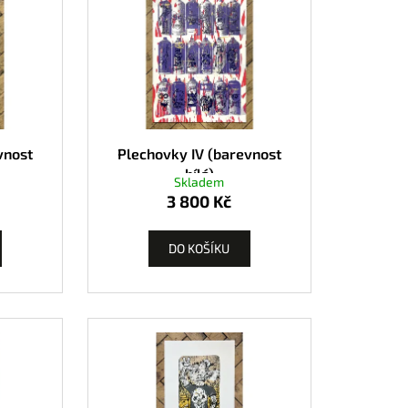
vnost
Plechovky IV (barevnost
bílá)
Skladem
3 800 Kč
DO KOŠÍKU