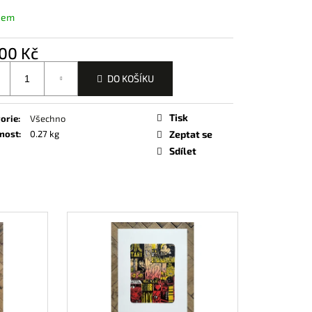
e
EVNOST TURQUOISE)
d
dem
u
j
š
í
00 Kč
í
c
í
DO KOŠÍKU
e
k
Tisk
orie
:
Všechno
nost
:
0.27 kg
Zeptat se
Sdílet
n
o
í
š
í